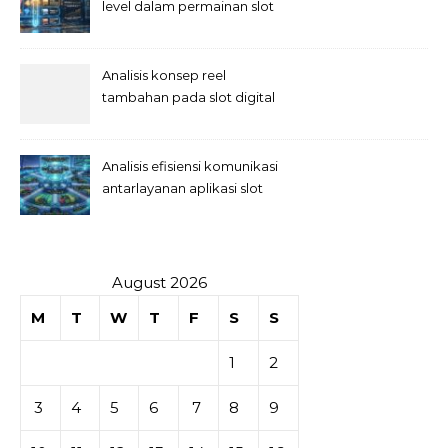
level dalam permainan slot
Analisis konsep reel
tambahan pada slot digital
Analisis efisiensi komunikasi
antarlayanan aplikasi slot
August 2026
M
T
W
T
F
S
S
1
2
3
4
5
6
7
8
9