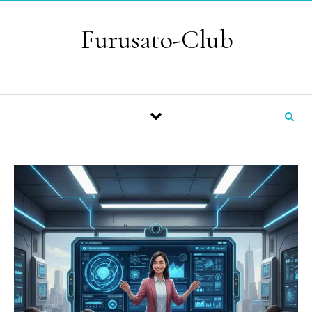
Skip to content
Furusato-Club