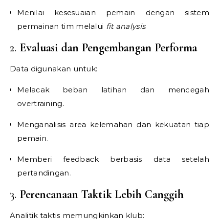
Menilai kesesuaian pemain dengan sistem
permainan tim melalui
fit analysis
.
2.
Evaluasi dan Pengembangan Performa
Data digunakan untuk:
Melacak beban latihan dan mencegah
overtraining.
Menganalisis area kelemahan dan kekuatan tiap
pemain.
Memberi feedback berbasis data setelah
pertandingan.
3.
Perencanaan Taktik Lebih Canggih
Analitik taktis memungkinkan klub: