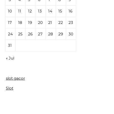
10
11
12
13
14
15
16
17
18
19
20
21
22
23
24
25
26
27
28
29
30
31
« Jul
slot gacor
Slot