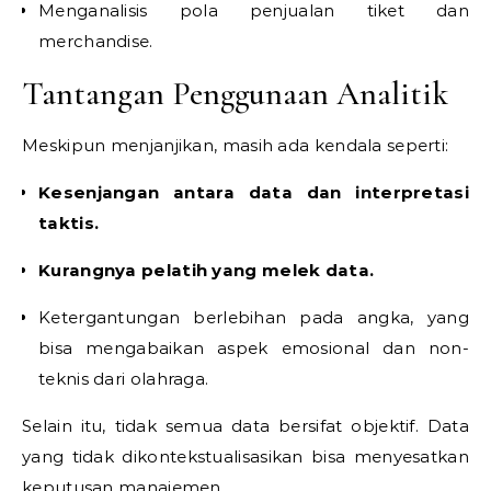
Menganalisis pola penjualan tiket dan
merchandise.
Tantangan Penggunaan Analitik
Meskipun menjanjikan, masih ada kendala seperti:
Kesenjangan antara data dan interpretasi
taktis.
Kurangnya pelatih yang melek data.
Ketergantungan berlebihan pada angka, yang
bisa mengabaikan aspek emosional dan non-
teknis dari olahraga.
Selain itu, tidak semua data bersifat objektif. Data
yang tidak dikontekstualisasikan bisa menyesatkan
keputusan manajemen.