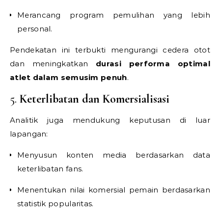
Merancang program pemulihan yang lebih
personal.
Pendekatan ini terbukti mengurangi cedera otot
dan meningkatkan
durasi performa optimal
atlet dalam semusim penuh
.
5.
Keterlibatan dan Komersialisasi
Analitik juga mendukung keputusan di luar
lapangan:
Menyusun konten media berdasarkan data
keterlibatan fans.
Menentukan nilai komersial pemain berdasarkan
statistik popularitas.