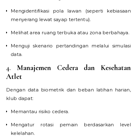
Mengidentifikasi pola lawan (seperti kebiasaan
menyerang lewat sayap tertentu).
Melihat area ruang terbuka atau zona berbahaya.
Menguji skenario pertandingan melalui simulasi
data.
4.
Manajemen Cedera dan Kesehatan
Atlet
Dengan data biometrik dan beban latihan harian,
klub dapat:
Memantau risiko cedera.
Mengatur rotasi pemain berdasarkan level
kelelahan.