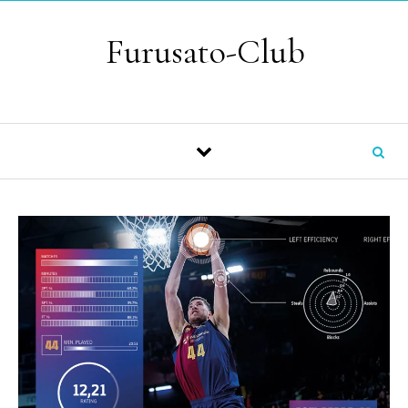
Skip to content
Furusato-Club