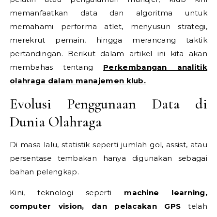
memanfaatkan data dan algoritma untuk
memahami performa atlet, menyusun strategi,
merekrut pemain, hingga merancang taktik
pertandingan. Berikut dalam artikel ini kita akan
membahas tentang
Perkembangan analitik
olahraga dalam manajemen klub.
Evolusi Penggunaan Data di
Dunia Olahraga
Di masa lalu, statistik seperti jumlah gol, assist, atau
persentase tembakan hanya digunakan sebagai
bahan pelengkap.
Kini, teknologi seperti
machine learning,
computer vision, dan pelacakan GPS
telah