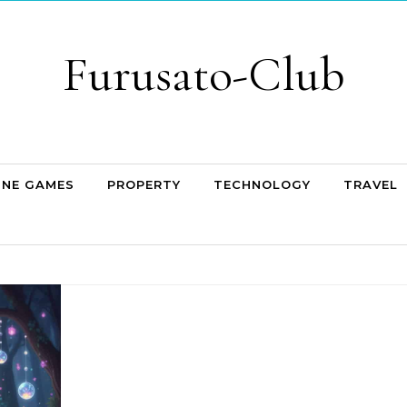
Furusato-Club
INE GAMES
PROPERTY
TECHNOLOGY
TRAVEL