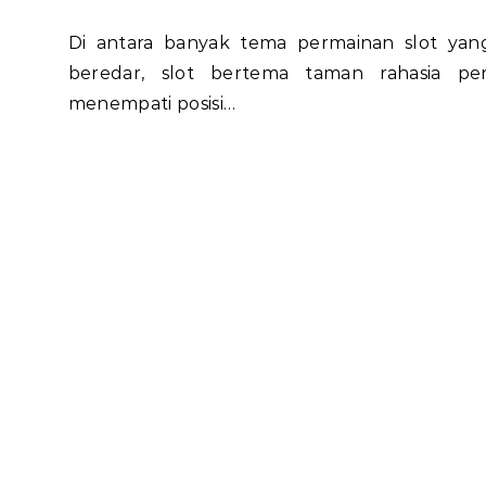
Di antara banyak tema permainan slot yang
beredar, slot bertema taman rahasia per
menempati posisi…