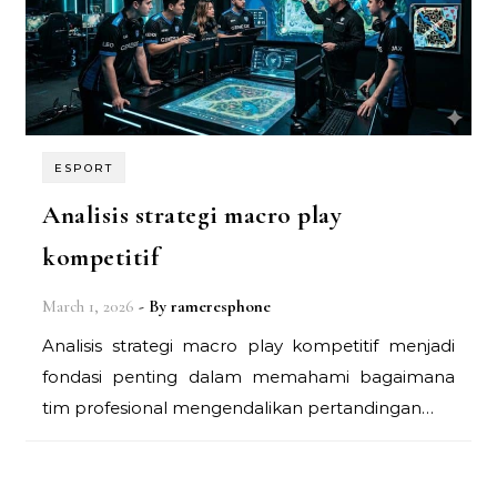
ESPORT
Analisis strategi macro play
kompetitif
March 1, 2026
- By
rameresphone
Analisis strategi macro play kompetitif menjadi
fondasi penting dalam memahami bagaimana
tim profesional mengendalikan pertandingan…